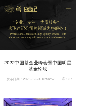
T
o
g
g
“专业、专注，优质服务”，
l
鸢飞速记公司将竭诚为您服务！
e
"Professional, dedicated, high-quality service," kite 
n
shorthand company will serve you wholeheartedly!
a
v
i
g
a
2022中国基金业峰会暨中国明星
t
基金论坛
i
o
n
发布日期：2023-02-24 16:56:57
967