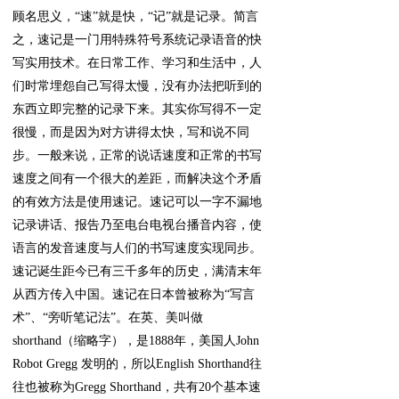
顾名思义，“速”就是快，“记”就是记录。简言
之，速记是一门用特殊符号系统记录语音的快
写实用技术。在日常工作、学习和生活中，人
们时常埋怨自己写得太慢，没有办法把听到的
东西立即完整的记录下来。其实你写得不一定
很慢，而是因为对方讲得太快，写和说不同
步。一般来说，正常的说话速度和正常的书写
速度之间有一个很大的差距，而解决这个矛盾
的有效方法是使用速记。速记可以一字不漏地
记录讲话、报告乃至电台电视台播音内容，使
语言的发音速度与人们的书写速度实现同步。 
速记诞生距今已有三千多年的历史，满清末年
从西方传入中国。速记在日本曾被称为“写言
术”、“旁听笔记法”。在英、美叫做
shorthand（缩略字），是1888年，美国人John 
Robot Gregg 发明的，所以English Shorthand往
往也被称为Gregg Shorthand，共有20个基本速