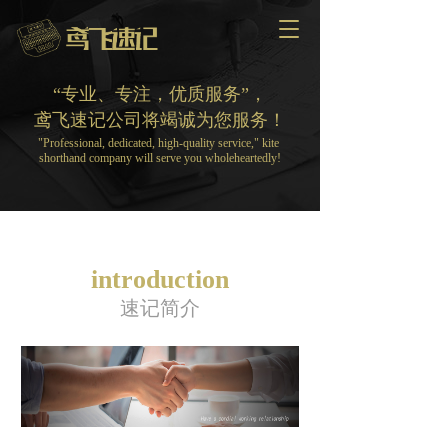
T
o
g
g
“专业、专注，优质服务”，
l
鸢飞速记公司将竭诚为您服务！
e
"Professional, dedicated, high-quality service," kite 
n
shorthand company will serve you wholeheartedly!
a
v
i
g
a
t
introduction
i
速记简介
o
n