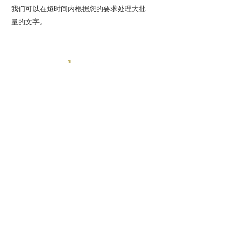
我们可以在短时间内根据您的要求处理大批
量的文字。
charge
收费标准
2000元/场（有效服务时间为3小时内，超时按