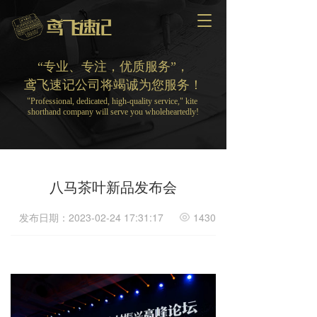
T
o
g
g
“专业、专注，优质服务”，
l
鸢飞速记公司将竭诚为您服务！
e
"Professional, dedicated, high-quality service," kite 
n
shorthand company will serve you wholeheartedly!
a
v
i
g
a
八马茶叶新品发布会
t
i
发布日期：2023-02-24 17:31:17
1430
o
n